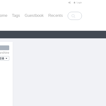
Login
ome
Tags
Guestbook
Recents
rshire
없음