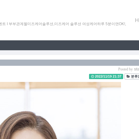
H
할인이벤트 Ι 부부관계젤미즈케어솔루션,미즈케어 솔루션 여성케어하루 5분이면OK!,
sta
Posted by
2022/11/19 21:37
분류