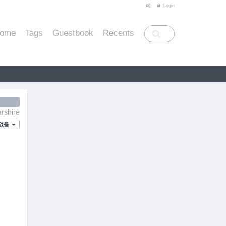
Login
ome
Tags
Guestbook
Recents
rshire
없음