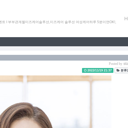
H
할인이벤트 Ι 부부관계젤미즈케어솔루션,미즈케어 솔루션 여성케어하루 5분이면OK!,
sta
Posted by
2022/11/19 21:37
분류